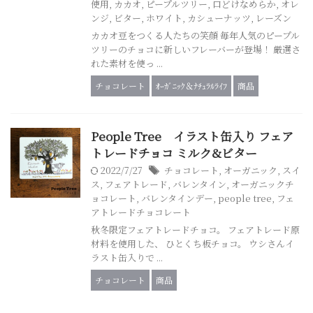
使用
,
カカオ
,
ピープルツリー
,
口どけなめらか
,
オレ
ンジ
,
ビター
,
ホワイト
,
カシューナッツ
,
レーズン
カカオ豆をつくる人たちの笑顔 毎年人気のピープル
ツリーのチョコに新しいフレーバーが登場！ 厳選さ
れた素材を使っ ...
チョコレート
ｵｰｶﾞﾆｯｸ＆ﾅﾁｭﾗﾙﾗｲﾌ
商品
People Tree イラスト缶入り フェア
トレードチョコ ミルク&ビター
2022/7/27
チョコレート
,
オーガニック
,
スイ
ス
,
フェアトレード
,
バレンタイン
,
オーガニックチ
ョコレート
,
バレンタインデー
,
people tree
,
フェ
アトレードチョコレート
秋冬限定フェアトレードチョコ。 フェアトレード原
材料を使用した、 ひとくち板チョコ。 ウシさんイ
ラスト缶入りで ...
チョコレート
商品