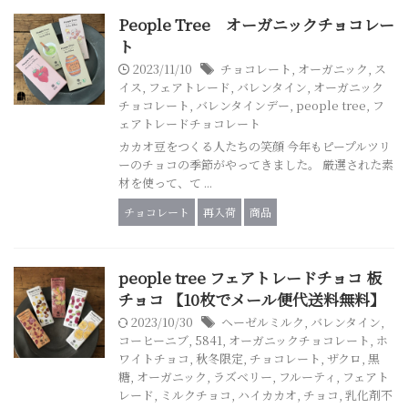
People Tree オーガニックチョコレー
ト
2023/11/10
チョコレート
,
オーガニック
,
ス
イス
,
フェアトレード
,
バレンタイン
,
オーガニック
チョコレート
,
バレンタインデー
,
people tree
,
フ
ェアトレードチョコレート
カカオ豆をつくる人たちの笑顔 今年もピープルツリ
ーのチョコの季節がやってきました。 厳選された素
材を使って、て ...
チョコレート
再入荷
商品
people tree フェアトレードチョコ 板
チョコ 【10枚でメール便代送料無料】
2023/10/30
ヘーゼルミルク
,
バレンタイン
,
コーヒーニブ
,
5841
,
オーガニックチョコレート
,
ホ
ワイトチョコ
,
秋冬限定
,
チョコレート
,
ザクロ
,
黒
糖
,
オーガニック
,
ラズベリー
,
フルーティ
,
フェアト
レード
,
ミルクチョコ
,
ハイカカオ
,
チョコ
,
乳化剤不