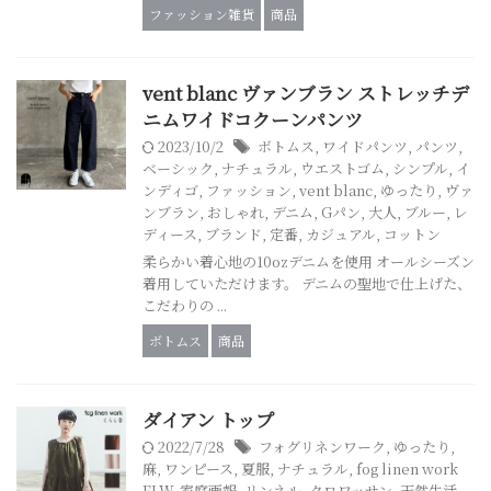
ファッション雑貨
商品
vent blanc ヴァンブラン ストレッチデ
ニムワイドコクーンパンツ
2023/10/2
ボトムス
,
ワイドパンツ
,
パンツ
,
ベーシック
,
ナチュラル
,
ウエストゴム
,
シンプル
,
イ
ンディゴ
,
ファッション
,
vent blanc
,
ゆったり
,
ヴァ
ンブラン
,
おしゃれ
,
デニム
,
Gパン
,
大人
,
ブルー
,
レ
ディース
,
ブランド
,
定番
,
カジュアル
,
コットン
柔らかい着心地の10ozデニムを使用 オールシーズン
着用していただけます。 デニムの聖地で仕上げた、
こだわりの ...
ボトムス
商品
ダイアン トップ
2022/7/28
フォグリネンワーク
,
ゆったり
,
麻
,
ワンピース
,
夏服
,
ナチュラル
,
fog linen work
FLW
,
家庭画報
,
リンネル
,
クロワッサン
,
天然生活
,