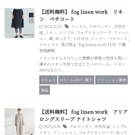
【送料無料】 fog linen work リネ
ン ペチコート
2023/5/23
リンネル
,
クロワッサン
,
天然生
活
,
リネン
,
シンプル
,
フォグリネンワーク
,
ファッシ
ョン
,
麻
,
ゆったり
,
１００％
,
インナー
,
ペチコート
,
ナチュラル
,
透け防止
,
fog linen work FLW
,
下着
,
家庭画報
リネンのさらさらとした質感が素肌に気持ち良い、
薄手のリネン生地で仕立てたペチコート。 リネン
100％なので、 ...
ボトムス
ｲﾝﾅｰ・ﾙｰﾑｳｴｱ・靴下
ファッション雑貨
商品
【送料無料】 fog linen work アリア
ロングスリーブ ナイトシャツ
2023/5/8
クロワッサン
,
天然生活
,
シンプル
,
リネン
,
ファッション
,
フォグリネンワーク
,
ゆった