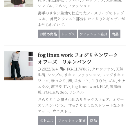
シンプル
,
リネン
,
ファッション
薄手のリネン生地で仕立てたノースリーブのトップ
スは、 首元とウェスト部分にたっぷりとギャザーが
よせられていて、 ...
お勧め商品
トップス
ファッション雑貨
商品
fog linen work フォグリネンワーク
オワーズ リネンパンツ
2022/8/4
FG-LHW067
,
クロワッサン
,
天然
生活
,
シンプル
,
リネン
,
ファッション
,
フォグリネン
ワーク
,
ゆったり
,
麻
,
スカート
,
１００％
,
ゴム
,
ナチ
ュラル
,
履きやすい
,
fog linen work FLW
,
家庭画
報
,
FG-LHW066
,
リンネル
さらりとした履き心地のリラックスウェア、オワー
ズリネンパンツ。 すっきりとしたストレートなシル
エット。ウエスト ...
ボトムス
ファッション雑貨
商品