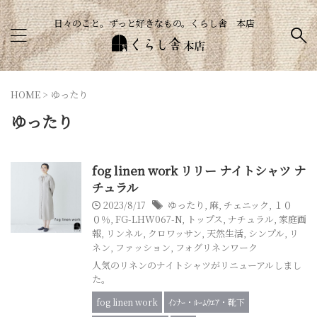
日々のこと。ずっと好きなもの。くらし舎 本店
HOME
>
ゆったり
ゆったり
fog linen work リリー ナイトシャツ ナ
チュラル
2023/8/17
ゆったり
,
麻
,
チェニック
,
１０
０％
,
FG-LHW067-N
,
トップス
,
ナチュラル
,
家庭画
報
,
リンネル
,
クロワッサン
,
天然生活
,
シンプル
,
リ
ネン
,
ファッション
,
フォグリネンワーク
人気のリネンのナイトシャツがリニューアルしまし
た。
fog linen work
ｲﾝﾅｰ・ﾙｰﾑｳｴｱ・靴下