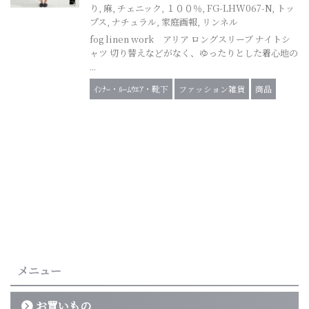
り
,
麻
,
チェニック
,
１００％
,
FG-LHW067-N
,
トッ
プス
,
ナチュラル
,
家庭画報
,
リンネル
fog linen work アリア ロングスリーブ ナイトシ
ャツ 切り替えなどがなく、ゆったりとした着心地の
...
ｲﾝﾅｰ・ﾙｰﾑｳｴｱ・靴下
ファッション雑貨
商品
メニュー
お買いもの