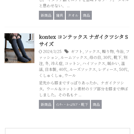
と思わせない、 ...
新商品
寝具
タオル
商品
kontex コンテックス ナガイクツシタ S
サイズ
2024/3/25
ギフト
,
ソックス
,
贈り物
,
今治
,
フ
ァッション
,
ルームソックス
,
母の日
,
30代
,
靴下
,
別
注
,
冬
,
冷え症
,
コットン
,
ハイソックス
,
暖かい
,
温
活
,
日本製
,
40代
,
ルーズソックス
,
レディース
,
50代
,
くしゅくしゅ
,
ウール
足先から膝まですっぽりあったか、ナガイクツシ
タ。ウール＆コットン素材のリブ部分を膝まで伸ば
しました。その名もナ ...
新商品
ｲﾝﾅｰ・ﾙｰﾑｳｴｱ・靴下
商品