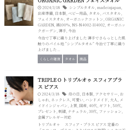
ORGANIC GARDEN フェイスタオル
2024/3/18
シンプルタオル
,
madeinjapan
,
出産準備
,
日本製
,
ベビー用品
,
タオル
,
バスタオル
,
フェイスタオル
,
オーガニックコットン
,
ORGANIC
GARDEN
,
綿100%
,
NS-N4002-H4002
,
オーガニッ
クガーデン
,
薄手
,
今治
今治で丁寧に織り上げました 薄手でさらっとした肌
触りのパイル地 ”シンプルタオル” 今治で丁寧に織り
上げました ...
くらしの雑貨
タオル
商品
TRIPLE O トリプルオゥ スフィアプラ
ス ピアス
2024/3/18
母の日
,
日本製
,
アクセサリー
,
お
しゃれ
,
ネックレス
,
可愛い
,
ハンドメイド
,
大人
,
メ
イドインジャパン
,
上質
,
国産
,
40代
,
ギフト
,
50代
,
プレゼント
,
刺繍
,
ナチュラル
,
30代
,
ファッション
,
金属アレルギー対応
トリプルオゥ スフィア・プラス ピアス 定番の