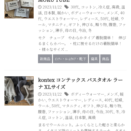
2023/11/22
30代
,
コットン
,
冷え症
,
高級
,
温
活
,
日本製
,
暖かい
,
ボディーウォーマー
,
メンズ
,
40
代
,
ウエストウォーマー
,
レディース
,
50代
,
妊婦
,
ウ
ール
,
マタニティ
,
ギフト
,
伸びる
,
贈り物
,
腹巻
,
ファ
ッション
,
薄手
,
母の日
,
今治
,
冬
モク チューブ やわらかタイプ 着脱簡単！ 伸び
るまくらカバー。 ・枕に被せるだけの着脱簡単！
・様々なサイズ ...
新商品
ｲﾝﾅｰ・ﾙｰﾑｳｴｱ・靴下
寝具
商品
kontex コンテックス バスタオル ラー
ナ XLサイズ
2023/11/22
ボディーウォーマー
,
メンズ
,
暖
かい
,
ウエストウォーマー
,
レディース
,
40代
,
妊婦
,
ウール
,
50代
,
マタニティ
,
ギフト
,
伸びる
,
贈り物
,
腹巻
,
ファッション
,
薄手
,
母の日
,
今治
,
30代
,
冬
,
冷
え症
,
コットン
,
温活
,
日本製
,
高級
まるでウールニット。ふっくらとした軽さと柔らか
さ。 イタリア語でニットを意味するラーナ。 タオル