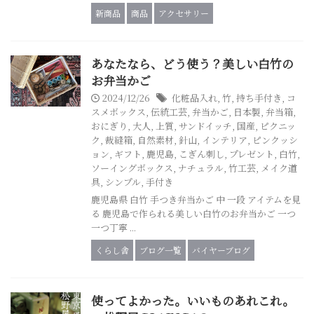
新商品
商品
アクセサリー
あなたなら、どう使う？美しい白竹の
お弁当かご
2024/12/26
化粧品入れ
,
竹
,
持ち手付き
,
コ
スメボックス
,
伝統工芸
,
弁当かご
,
日本製
,
弁当箱
,
おにぎり
,
大人
,
上質
,
サンドイッチ
,
国産
,
ピクニッ
ク
,
裁縫箱
,
自然素材
,
針山
,
インテリア
,
ピンクッシ
ョン
,
ギフト
,
鹿児島
,
こぎん刺し
,
プレゼント
,
白竹
,
ソーイングボックス
,
ナチュラル
,
竹工芸
,
メイク道
具
,
シンプル
,
手付き
鹿児島県 白竹 手つき弁当かご 中 一段 アイテムを見
る 鹿児島で作られる美しい白竹のお弁当かご 一つ
一つ丁寧 ...
くらし舎
ブログ一覧
バイヤーブログ
使ってよかった。いいものあれこれ。