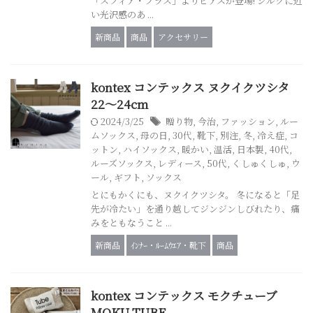
「スフィア・プラス」よりピアスが登場! シルクに近
い光沢感のあ ...
新商品
商品
アクセサリー
kontex コンテックス ヌクイクツシタ
22～24cm
2024/3/25
贈り物
,
今治
,
ファッション
,
ルー
ムソックス
,
母の日
,
30代
,
靴下
,
別注
,
冬
,
冷え症
,
コ
ットン
,
ハイソックス
,
暖かい
,
温活
,
日本製
,
40代
,
ルーズソックス
,
レディース
,
50代
,
くしゅくしゅ
,
ウ
ール
,
ギフト
,
ソックス
とにもかくにも、ヌクイクツシタ。 冬になると「足
先が冷たい」を通り越してジンジンしびれたり、痛
みをともなうこと ...
新商品
ｲﾝﾅｰ・ﾙｰﾑｳｴｱ・靴下
商品
kontex コンテックス モクチューブ
MOKU TUBE