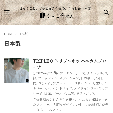
日々のこと。ずっと好きなもの。くらし舎 本店
HOME
>
日本製
日本製
TRIPLE O トリプルオゥ ハニカムブロ
ーチ
2026/6/22
プレゼント
,
50代
,
ナチュラル
,
刺
繍
,
ファッション
,
オケージョン
,
日本製
,
母の日
,
30
代
,
おしゃれ
,
アクセサリー
,
コサージュ
,
可愛い
,
シ
ルバー
,
大人
,
ハンドメイド
,
メイドインジャパン
,
ブ
ローチ
,
国産
,
ゴールド
,
上質
,
ギフト
,
40代
立体刺繍の美しさを引き出す、ハニカム構造ででき
たブローチ。 大胆なデザインの中に糸の繊細さが光
ります。「スフィ ...