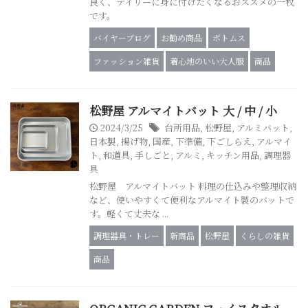
良く、デイリーに身に付けたくなるおススメの一枚
です。
バイヤーブログ
お勧め商品
ボトムス
ファッション雑貨
着心地のいい大人服
商品
松野屋 アルマイトバット 大 / 中 / 小
2024/3/25
台所用品
,
松野屋
,
アルミバット
,
日本製
,
揚げ物
,
国産
,
下準備
,
下ごしらえ
,
アルマイ
ト
,
和道具
,
手しごと
,
アルミ
,
キッチン用品
,
調理器
具
松野屋 アルマイトバット 料理の仕込みや整理収納
など、使いやすくて便利なアルマイト製のバットで
す。軽くて丈夫な ...
調理器具・トレー
新商品
松野屋
くらしの雑貨
商品