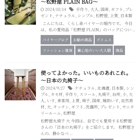
～松野屋 PLAIN BAG～
2024/10/14
手作り
,
大人
,
国産
,
ギフト
,
プレ
ゼント
,
ナチュラル
,
シンプル
,
松野屋
,
上質
,
日本製
こんにちは、くらし舎バイヤーの堀内です。 今日
は、私の愛用品「松野屋 PLAIN」のバッグについ ...
バイヤーブログ
お勧め商品
ボトムス
ファッション雑貨
着心地のいい大人服
商品
使ってよかった。いいものあれこれ。
～日本の丸椅子～
2024/9/27
ナチュラル
,
北海道
,
日本製
,
シン
プル
,
タモ材
,
手作り
,
スツール
,
丸椅子
,
台所
,
小
,
大
人
,
いす
,
来客用
,
上質
,
椅子
,
国産
,
補助いす
,
自然素
材
,
大
,
キッチン
,
ギフト
,
洗面所
,
プレゼント
,
サニタ
リールーム
,
松野屋
松野屋丸椅子 大 今回は、自宅でも愛用する松野屋
さんの「日本の丸椅子」をご紹介します。 松野屋さ
んの、静かなベ ...