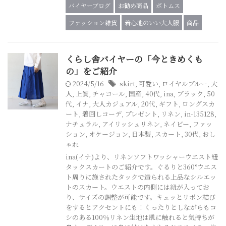
バイヤーブログ
お勧め商品
ボトムス
ファッション雑貨
着心地のいい大人服
商品
くらし舎バイヤーの「今ときめくも
の」をご紹介
2024/5/16
skirt
,
可愛い
,
ロイヤルブルー
,
大
人
,
上質
,
チャコール
,
国産
,
40代
,
ina
,
ブラック
,
50
代
,
イナ
,
大人カジュアル
,
20代
,
ギフト
,
ロングスカ
ート
,
着回しコーデ
,
プレゼント
,
リネン
,
in-135128
,
ナチュラル
,
アイリッシュリネン
,
ネイビー
,
ファッ
ション
,
オケージョン
,
日本製
,
スカート
,
30代
,
おし
ゃれ
ina(イナ)より、リネンソフトワッシャーウエスト紐
タックスカートのご紹介です。ぐるりと360°ウエス
ト周りに施されたタックで造られる上品なシルエッ
トのスカート。ウエストの内側には紐が入ってお
り、サイズの調整が可能です。キュッとリボン結び
をするとアクセントにも！くったりとしながらもコ
シのある100％リネン生地は肌に触れると気持ちが