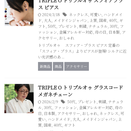
TRIPLE O トリプルオゥ スフィアプラ
ス ピアス
2024/3/18
ネックレス
,
可愛い
,
ハンドメイ
ド
,
大人
,
メイドインジャパン
,
上質
,
国産
,
40代
,
ギ
フト
,
50代
,
プレゼント
,
刺繍
,
ナチュラル
,
30代
,
フ
ァッション
,
金属アレルギー対応
,
母の日
,
日本製
,
ア
クセサリー
,
おしゃれ
トリプルオゥ スフィア・プラス ピアス 定番の
「スフィア・プラス」よりピアスが登場! シルクに近
い光沢感のあ ...
新商品
商品
アクセサリー
TRIPLE O トリプルオゥ グラスコード
メガネチェーン
2026/2/9
50代
,
プレゼント
,
刺繍
,
ナチュラ
ル
,
30代
,
ファッション
,
金属アレルギー対応
,
母の
日
,
日本製
,
アクセサリー
,
おしゃれ
,
ネックレス
,
可
愛い
,
ハンドメイド
,
大人
,
メイドインジャパン
,
上
質
,
国産
,
40代
,
ギフト