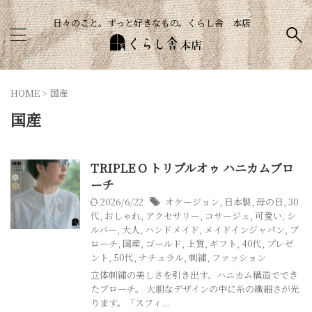
日々のこと。ずっと好きなもの。くらし舎 本店
HOME
>
国産
国産
TRIPLE O トリプルオゥ ハニカムブロ
ーチ
2026/6/22
オケージョン
,
日本製
,
母の日
,
30
代
,
おしゃれ
,
アクセサリー
,
コサージュ
,
可愛い
,
シ
ルバー
,
大人
,
ハンドメイド
,
メイドインジャパン
,
ブ
ローチ
,
国産
,
ゴールド
,
上質
,
ギフト
,
40代
,
プレゼ
ント
,
50代
,
ナチュラル
,
刺繍
,
ファッション
立体刺繍の美しさを引き出す、ハニカム構造ででき
たブローチ。 大胆なデザインの中に糸の繊細さが光
ります。「スフィ ...