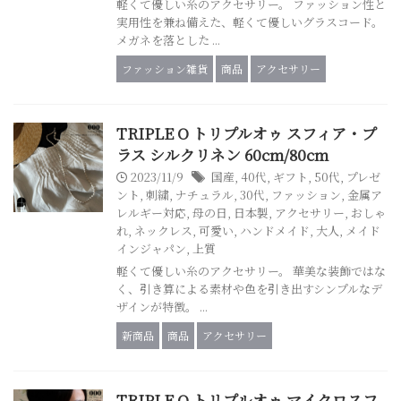
軽くて優しい糸のアクセサリー。 ファッション性と
実用性を兼ね備えた、軽くて優しいグラスコード。
メガネを落とした ...
ファッション雑貨
商品
アクセサリー
TRIPLE O トリプルオゥ スフィア・プ
ラス シルクリネン 60cm/80cm
2023/11/9
国産
,
40代
,
ギフト
,
50代
,
プレゼ
ント
,
刺繍
,
ナチュラル
,
30代
,
ファッション
,
金属ア
レルギー対応
,
母の日
,
日本製
,
アクセサリー
,
おしゃ
れ
,
ネックレス
,
可愛い
,
ハンドメイド
,
大人
,
メイド
インジャパン
,
上質
軽くて優しい糸のアクセサリー。 華美な装飾ではな
く、引き算による素材や色を引き出すシンプルなデ
ザインが特徴。 ...
新商品
商品
アクセサリー
TRIPLE O トリプルオゥ マイクロスフ