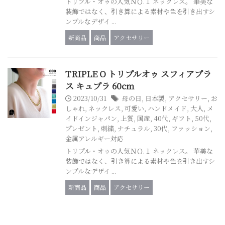
トリプル・オゥの人気ＮＯ.１ ネックレス。 華美な
装飾ではなく、引き算による素材や色を引き出すシ
ンプルなデザイ ...
新商品
商品
アクセサリー
TRIPLE O トリプルオゥ スフィアプラ
ス キュプラ 60cm
2023/10/31
母の日
,
日本製
,
アクセサリー
,
お
しゃれ
,
ネックレス
,
可愛い
,
ハンドメイド
,
大人
,
メ
イドインジャパン
,
上質
,
国産
,
40代
,
ギフト
,
50代
,
プレゼント
,
刺繍
,
ナチュラル
,
30代
,
ファッション
,
金属アレルギー対応
トリプル・オゥの人気ＮＯ.１ ネックレス。 華美な
装飾ではなく、引き算による素材や色を引き出すシ
ンプルなデザイ ...
新商品
商品
アクセサリー