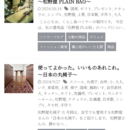
～松野屋 PLAIN BAG～
2024/10/14
国産
,
ギフト
,
プレゼント
,
ナチュ
ラル
,
シンプル
,
松野屋
,
上質
,
日本製
,
手作り
,
大人
こんにちは、くらし舎バイヤーの堀内です。 今日
は、私の愛用品「松野屋 PLAIN」のバッグについ ...
バイヤーブログ
お勧め商品
ボトムス
ファッション雑貨
着心地のいい大人服
商品
使ってよかった。いいものあれこれ。
～日本の丸椅子～
2024/9/27
スツール
,
丸椅子
,
台所
,
小
,
大人
,
いす
,
来客用
,
上質
,
椅子
,
国産
,
補助いす
,
自然素材
,
大
,
キッチン
,
ギフト
,
洗面所
,
プレゼント
,
サニタリ
ールーム
,
松野屋
,
ナチュラル
,
北海道
,
日本製
,
シン
プル
,
タモ材
,
手作り
松野屋丸椅子 大 今回は、自宅でも愛用する松野屋
さんの「日本の丸椅子」をご紹介します。 松野屋さ
んの、静かなベ ...