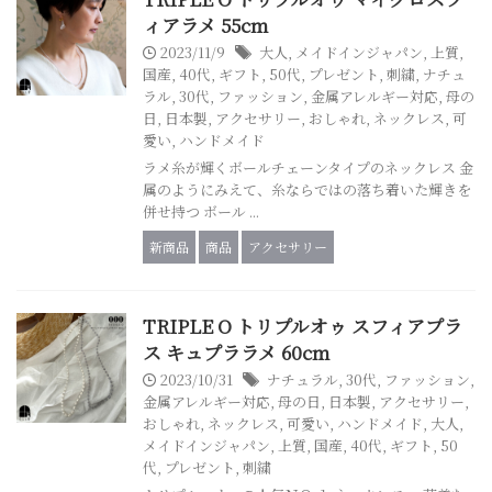
ィアラメ 55cm
2023/11/9
大人
,
メイドインジャパン
,
上質
,
国産
,
40代
,
ギフト
,
50代
,
プレゼント
,
刺繍
,
ナチュ
ラル
,
30代
,
ファッション
,
金属アレルギー対応
,
母の
日
,
日本製
,
アクセサリー
,
おしゃれ
,
ネックレス
,
可
愛い
,
ハンドメイド
ラメ糸が輝くボールチェーンタイプのネックレス 金
属のようにみえて、糸ならではの落ち着いた輝きを
併せ持つ ボール ...
新商品
商品
アクセサリー
TRIPLE O トリプルオゥ スフィアプラ
ス キュプララメ 60cm
2023/10/31
ナチュラル
,
30代
,
ファッション
,
金属アレルギー対応
,
母の日
,
日本製
,
アクセサリー
,
おしゃれ
,
ネックレス
,
可愛い
,
ハンドメイド
,
大人
,
メイドインジャパン
,
上質
,
国産
,
40代
,
ギフト
,
50
代
,
プレゼント
,
刺繍