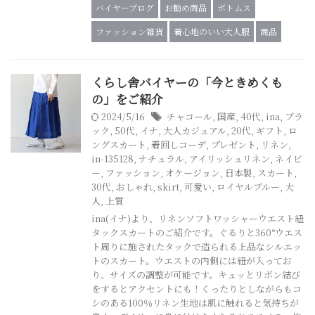
バイヤーブログ
お勧め商品
ボトムス
ファッション雑貨
着心地のいい大人服
商品
くらし舎バイヤーの「今ときめくも
の」をご紹介
2024/5/16
チャコール
,
国産
,
40代
,
ina
,
ブラ
ック
,
50代
,
イナ
,
大人カジュアル
,
20代
,
ギフト
,
ロ
ングスカート
,
着回しコーデ
,
プレゼント
,
リネン
,
in-135128
,
ナチュラル
,
アイリッシュリネン
,
ネイビ
ー
,
ファッション
,
オケージョン
,
日本製
,
スカート
,
30代
,
おしゃれ
,
skirt
,
可愛い
,
ロイヤルブルー
,
大
人
,
上質
ina(イナ)より、リネンソフトワッシャーウエスト紐
タックスカートのご紹介です。ぐるりと360°ウエス
ト周りに施されたタックで造られる上品なシルエッ
トのスカート。ウエストの内側には紐が入ってお
り、サイズの調整が可能です。キュッとリボン結び
をするとアクセントにも！くったりとしながらもコ
シのある100％リネン生地は肌に触れると気持ちが