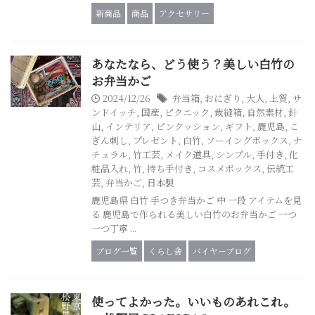
新商品
商品
アクセサリー
あなたなら、どう使う？美しい白竹の
お弁当かご
2024/12/26
弁当箱
,
おにぎり
,
大人
,
上質
,
サ
ンドイッチ
,
国産
,
ピクニック
,
裁縫箱
,
自然素材
,
針
山
,
インテリア
,
ピンクッション
,
ギフト
,
鹿児島
,
こ
ぎん刺し
,
プレゼント
,
白竹
,
ソーイングボックス
,
ナ
チュラル
,
竹工芸
,
メイク道具
,
シンプル
,
手付き
,
化
粧品入れ
,
竹
,
持ち手付き
,
コスメボックス
,
伝統工
芸
,
弁当かご
,
日本製
鹿児島県 白竹 手つき弁当かご 中 一段 アイテムを見
る 鹿児島で作られる美しい白竹のお弁当かご 一つ
一つ丁寧 ...
ブログ一覧
くらし舎
バイヤーブログ
使ってよかった。いいものあれこれ。