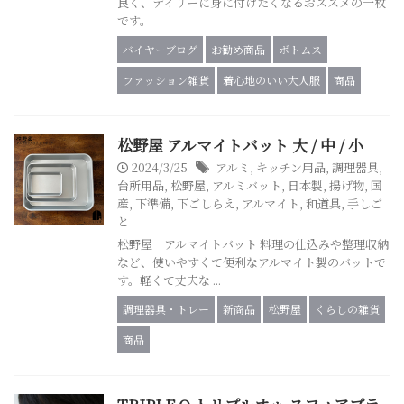
良く、デイリーに身に付けたくなるおススメの一枚
です。
バイヤーブログ
お勧め商品
ボトムス
ファッション雑貨
着心地のいい大人服
商品
松野屋 アルマイトバット 大 / 中 / 小
2024/3/25
アルミ
,
キッチン用品
,
調理器具
,
台所用品
,
松野屋
,
アルミバット
,
日本製
,
揚げ物
,
国
産
,
下準備
,
下ごしらえ
,
アルマイト
,
和道具
,
手しご
と
松野屋 アルマイトバット 料理の仕込みや整理収納
など、使いやすくて便利なアルマイト製のバットで
す。軽くて丈夫な ...
調理器具・トレー
新商品
松野屋
くらしの雑貨
商品